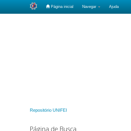
Página inicial
Navegar
Ajuda
Skip
navigation
Repositório UNIFEI
Página de Busca