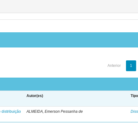
Anterior
1
Autor(es)
Tip
 distribuição
ALMEIDA, Emerson Pessanha de
Diss