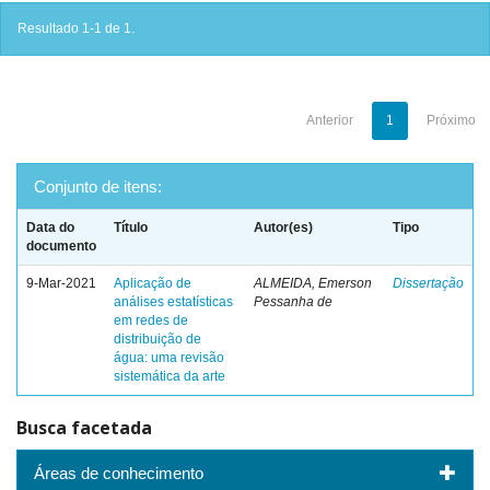
Resultado 1-1 de 1.
Anterior
1
Próximo
Conjunto de itens:
Data do
Título
Autor(es)
Tipo
documento
9-Mar-2021
Aplicação de
ALMEIDA, Emerson
Dissertação
análises estatísticas
Pessanha de
em redes de
distribuição de
água: uma revisão
sistemática da arte
Busca facetada
Áreas de conhecimento