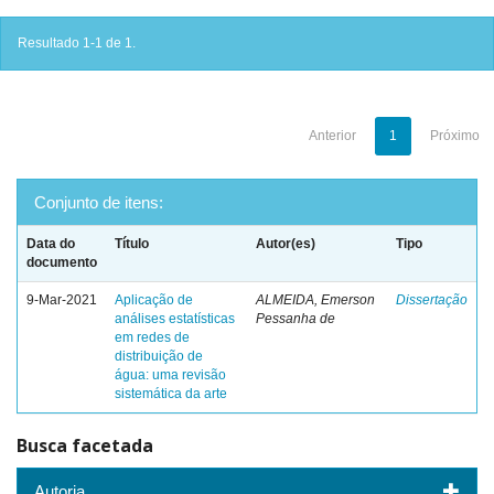
Resultado 1-1 de 1.
Anterior
1
Próximo
Conjunto de itens:
Data do
Título
Autor(es)
Tipo
documento
9-Mar-2021
Aplicação de
ALMEIDA, Emerson
Dissertação
análises estatísticas
Pessanha de
em redes de
distribuição de
água: uma revisão
sistemática da arte
Busca facetada
Autoria