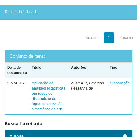
Resultado 1-1 de 1.
Anterior
1
Próximo
Conjunto de itens:
Data do
Título
Autor(es)
Tipo
documento
9-Mar-2021
Aplicação de
ALMEIDA, Emerson
Dissertação
análises estatísticas
Pessanha de
em redes de
distribuição de
água: uma revisão
sistemática da arte
Busca facetada
Autoria