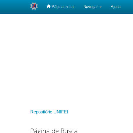
Página inicial
Navegar
Ajuda
Skip
navigation
Repositório UNIFEI
Página de Busca