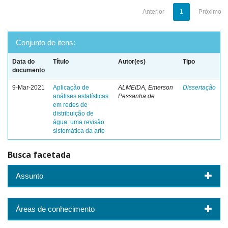
Anterior
1
Próximo
Conjunto de itens:
Data do
Título
Autor(es)
Tipo
documento
9-Mar-2021
Aplicação de
ALMEIDA, Emerson
Dissertação
análises estatísticas
Pessanha de
em redes de
distribuição de
água: uma revisão
sistemática da arte
Busca facetada
Assunto
Áreas de conhecimento