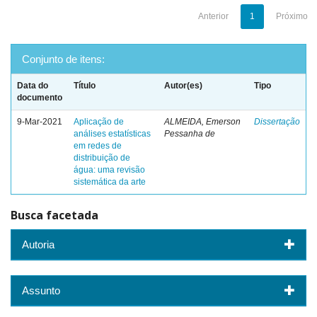
Anterior
1
Próximo
Conjunto de itens:
Data do
Título
Autor(es)
Tipo
documento
9-Mar-2021
Aplicação de
ALMEIDA, Emerson
Dissertação
análises estatísticas
Pessanha de
em redes de
distribuição de
água: uma revisão
sistemática da arte
Busca facetada
Autoria
Assunto