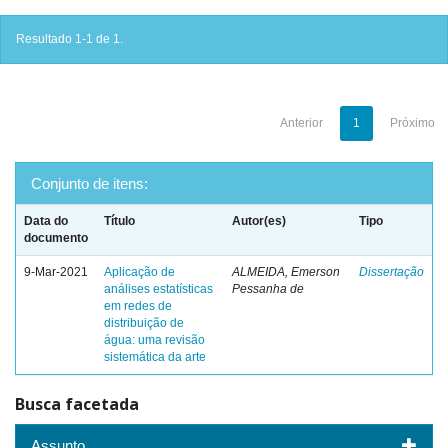
Resultado 1-1 de 1.
Anterior
1
Próximo
Conjunto de itens:
Data do
Título
Autor(es)
Tipo
documento
9-Mar-2021
Aplicação de
ALMEIDA, Emerson
Dissertação
análises estatísticas
Pessanha de
em redes de
distribuição de
água: uma revisão
sistemática da arte
Busca facetada
Assunto