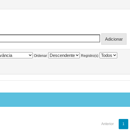
Ordenar
Registro(s)
Anterior
1