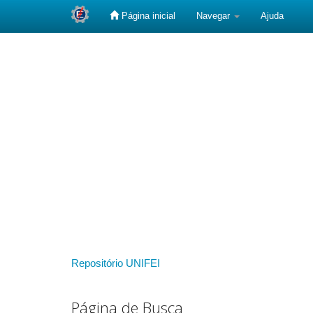
Página inicial
Navegar
Ajuda
Skip
navigation
Repositório UNIFEI
Página de Busca