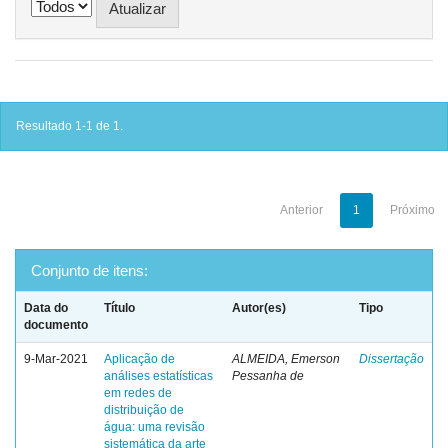
Resultado 1-1 de 1.
Anterior
1
Próximo
Conjunto de itens:
Data do
Título
Autor(es)
Tipo
documento
9-Mar-2021
Aplicação de
ALMEIDA, Emerson
Dissertação
análises estatísticas
Pessanha de
em redes de
distribuição de
água: uma revisão
sistemática da arte