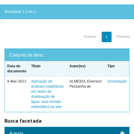
Resultado 1-1 de 1.
Anterior
1
Próximo
Conjunto de itens:
Data do
Título
Autor(es)
Tipo
documento
9-Mar-2021
Aplicação de
ALMEIDA, Emerson
Dissertação
análises estatísticas
Pessanha de
em redes de
distribuição de
água: uma revisão
sistemática da arte
Busca facetada
Autoria