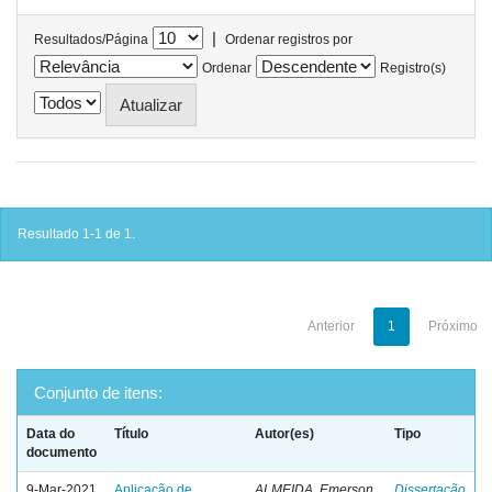
|
Resultados/Página
Ordenar registros por
Ordenar
Registro(s)
Resultado 1-1 de 1.
Anterior
1
Próximo
Conjunto de itens:
Data do
Título
Autor(es)
Tipo
documento
9-Mar-2021
Aplicação de
ALMEIDA, Emerson
Dissertação