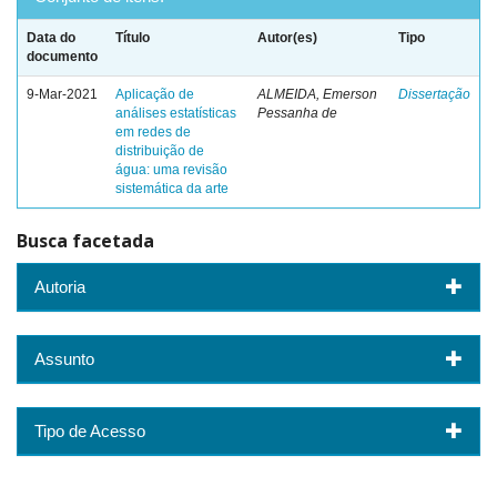
Data do
Título
Autor(es)
Tipo
documento
9-Mar-2021
Aplicação de
ALMEIDA, Emerson
Dissertação
análises estatísticas
Pessanha de
em redes de
distribuição de
água: uma revisão
sistemática da arte
Busca facetada
Autoria
Assunto
Tipo de Acesso