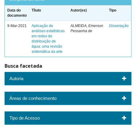
Data do
Título
Autor(es)
Tipo
documento
9-Mar-2021
Aplicação de
ALMEIDA, Emerson
Dissertação
análises estatísticas
Pessanha de
em redes de
distribuição de
água: uma revisão
sistemática da arte
Busca facetada
Autoria
Áreas de conhecimento
Tipo de Acesso