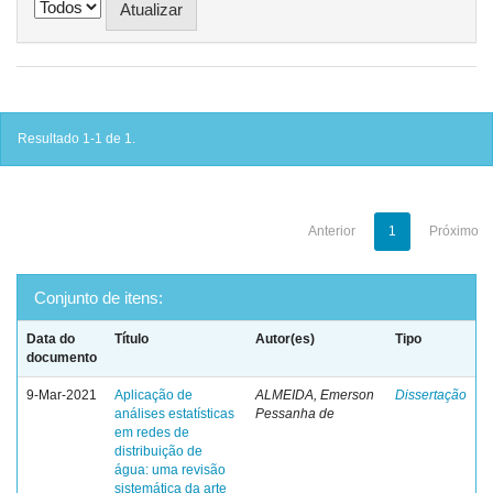
Resultado 1-1 de 1.
Anterior
1
Próximo
Conjunto de itens:
Data do
Título
Autor(es)
Tipo
documento
9-Mar-2021
Aplicação de
ALMEIDA, Emerson
Dissertação
análises estatísticas
Pessanha de
em redes de
distribuição de
água: uma revisão
sistemática da arte