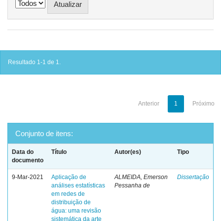
Resultado 1-1 de 1.
Anterior
1
Próximo
Conjunto de itens:
Data do
Título
Autor(es)
Tipo
documento
9-Mar-2021
Aplicação de
ALMEIDA, Emerson
Dissertação
análises estatísticas
Pessanha de
em redes de
distribuição de
água: uma revisão
sistemática da arte