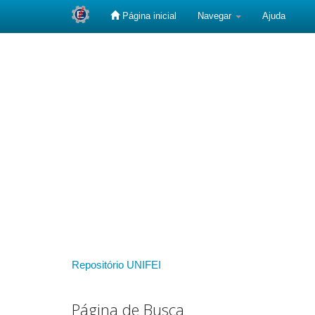
Página inicial
Navegar
Ajuda
Skip
navigation
Repositório UNIFEI
Página de Busca