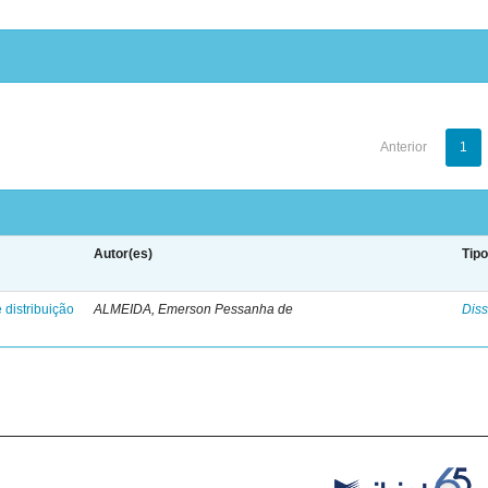
Anterior
1
Autor(es)
Tip
 distribuição
ALMEIDA, Emerson Pessanha de
Diss