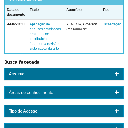
Data do
Título
Autor(es)
Tipo
documento
9-Mar-2021
Aplicação de
ALMEIDA, Emerson
Dissertação
análises estatísticas
Pessanha de
em redes de
distribuição de
água: uma revisão
sistemática da arte
Busca facetada
Assunto
Áreas de conhecimento
Tipo de Acesso