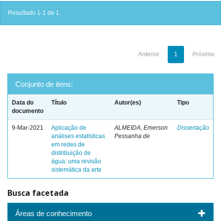
Resultado 1-1 de 1.
Anterior
1
Próximo
Conjunto de itens:
Data do
Título
Autor(es)
Tipo
documento
9-Mar-2021
Aplicação de
ALMEIDA, Emerson
Dissertação
análises estatísticas
Pessanha de
em redes de
distribuição de
água: uma revisão
sistemática da arte
Busca facetada
Áreas de conhecimento