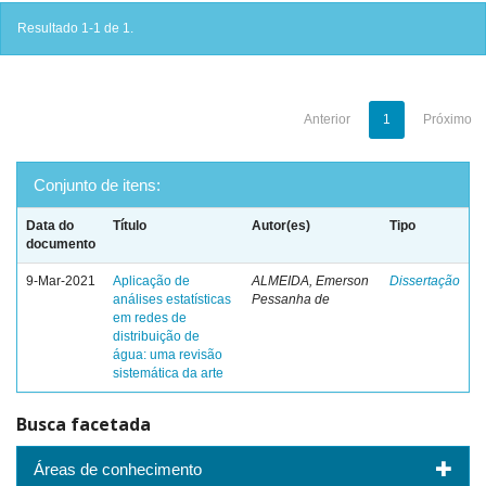
Resultado 1-1 de 1.
Anterior
1
Próximo
Conjunto de itens:
Data do
Título
Autor(es)
Tipo
documento
9-Mar-2021
Aplicação de
ALMEIDA, Emerson
Dissertação
análises estatísticas
Pessanha de
em redes de
distribuição de
água: uma revisão
sistemática da arte
Busca facetada
Áreas de conhecimento