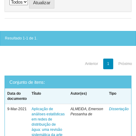
Resultado 1-1 de 1.
Anterior
1
Próximo
Conjunto de itens:
Data do
Título
Autor(es)
Tipo
documento
9-Mar-2021
Aplicação de
ALMEIDA, Emerson
Dissertação
análises estatísticas
Pessanha de
em redes de
distribuição de
água: uma revisão
sistemática da arte