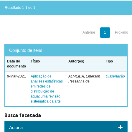
Resultado 1-1 de 1.
Anterior
1
Próximo
Conjunto de itens:
Data do
Título
Autor(es)
Tipo
documento
9-Mar-2021
Aplicação de
ALMEIDA, Emerson
Dissertação
análises estatísticas
Pessanha de
em redes de
distribuição de
água: uma revisão
sistemática da arte
Busca facetada
Autoria