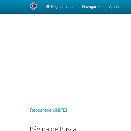
Página inicial
Navegar
Ajuda
Skip
navigation
Repositório UNIFEI
Página de Busca