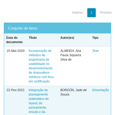
Anterior
1
Próximo
Conjunto de itens:
Data do
Título
Autor(es)
Tipo
documento
20-Mai-2020
Incorporação de
ALMEIDA, Ana
Tese
métodos de
Paula Siqueira
engenharia de
Silva de
usabilidade no
desenvolvimento
de dispositivos
médicos com foco
em certificação
22-Fev-2021
Integração do
BORDÓN, Jade de
Dissertação
planejamento
Souza
sistemático de
layout, do
pensamento
enxuto e da