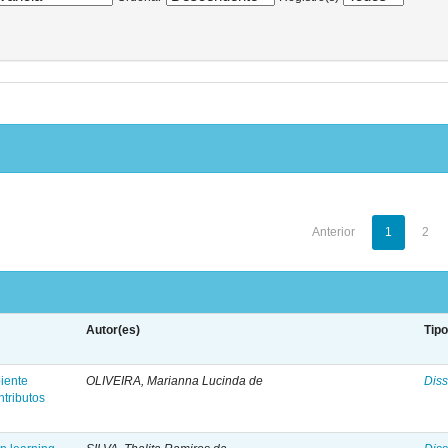
Anterior
1
2
Autor(es)
Tip
iente
OLIVEIRA, Marianna Lucinda de
Diss
tributos