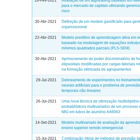
26-Fev-2021
Avaliação de um algotrading baseado em dee
para o mercado de capitais utilizando gerenc
risco
30-Abr-2021
Definição de um modelo gamificado para ges
organizacional
22-Abr-2021
Modelo preditivo de aprendizagem ativa em 
baseado na modelagem de equações estrutur
mínimos quadrados parciais (PLS-SEM)
30-Abr-2021
Aprimoramento do poder discriminatório de f
elipsoidais modificadas por cargas fatoriais r
na formação otimizada de agrupamentos
29-Jul-2021
Delineamento de experimentos no treinament
neurais artificiais para o problema de previsã
temporais não lineares
26-Jul-2021
Uma nova técnica de otimização multiobjetiv
probabilísticos multivariados de um processo
MIG em tubos de alumínio AA6063
14-Set-2021
Modelo multivariado de avaliação da aprend
ensino superior remoto emergencial
15-Jul-2021
Combinação ótima de métodos de previsão s