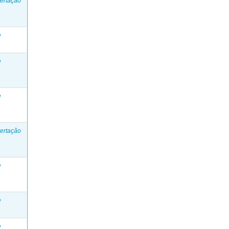
ertação
e
e
e
ertação
e
e
e