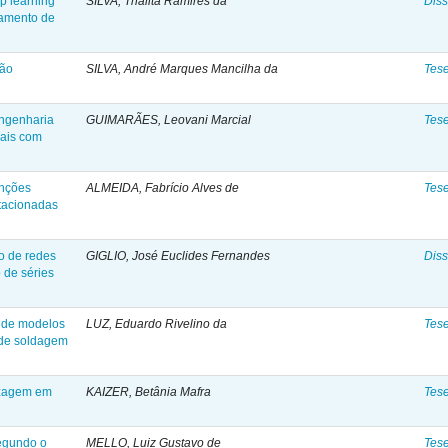
p learning
SILVA, Thalita Ramires da
Diss
iamento de
tão
SILVA, André Marques Mancilha da
Tes
engenharia
GUIMARÃES, Leovani Marcial
Tes
ais com
unções
ALMEIDA, Fabrício Alves de
Tes
otacionadas
o de redes
GIGLIO, José Euclides Fernandes
Diss
o de séries
o de modelos
LUZ, Eduardo Rivelino da
Tes
 de soldagem
izagem em
KAIZER, Betânia Mafra
Tes
egundo o
MELLO, Luiz Gustavo de
Tes