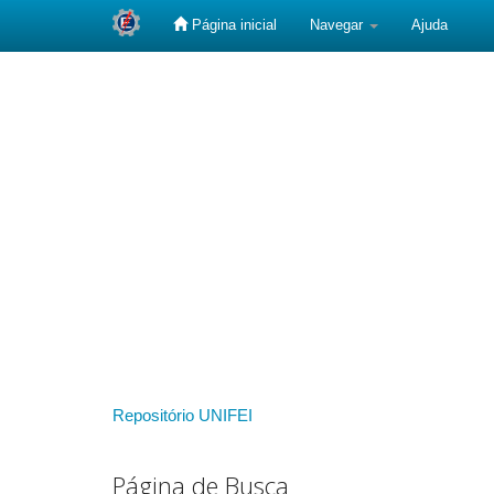
Página inicial
Navegar
Ajuda
Skip
navigation
Repositório UNIFEI
Página de Busca