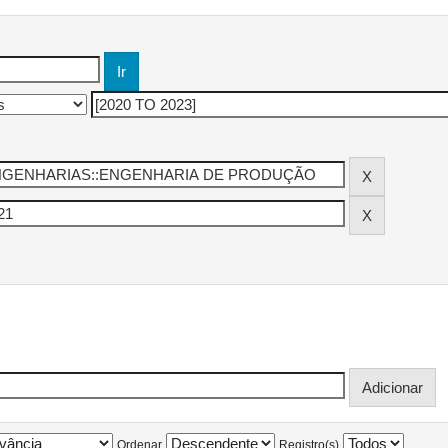
Ordenar
Registro(s)