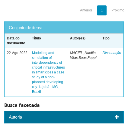
Anterior
1
Próximo
Conjunto de itens:
Data do
Título
Autor(es)
Tipo
documento
22-Ago-2022
Modelling and
MACIEL, Natália
Dissertação
simulation of
Vilas Boas Pappi
interdependency of
critical infrastructures
in smart cities a case
study of a non-
planned developing
city: Itajubá - MG,
Brazil
Busca facetada
Autoria