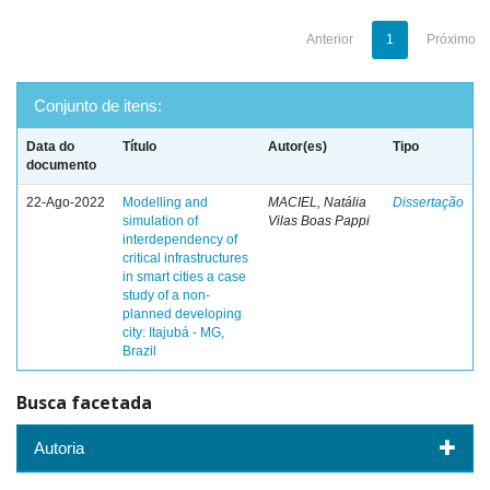
Anterior
1
Próximo
Conjunto de itens:
Data do
Título
Autor(es)
Tipo
documento
22-Ago-2022
Modelling and
MACIEL, Natália
Dissertação
simulation of
Vilas Boas Pappi
interdependency of
critical infrastructures
in smart cities a case
study of a non-
planned developing
city: Itajubá - MG,
Brazil
Busca facetada
Autoria