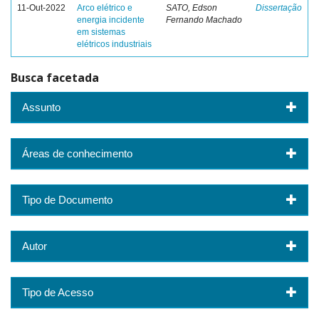
11-Out-2022
Arco elétrico e
SATO, Edson
Dissertação
energia incidente
Fernando Machado
em sistemas
elétricos industriais
Busca facetada
Assunto
Áreas de conhecimento
Tipo de Documento
Autor
Tipo de Acesso