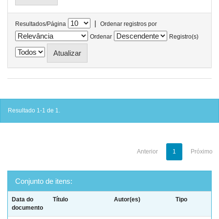
|
Resultados/Página
Ordenar registros por
Ordenar
Registro(s)
Resultado 1-1 de 1.
Anterior
1
Próximo
Conjunto de itens:
Data do
Título
Autor(es)
Tipo
documento