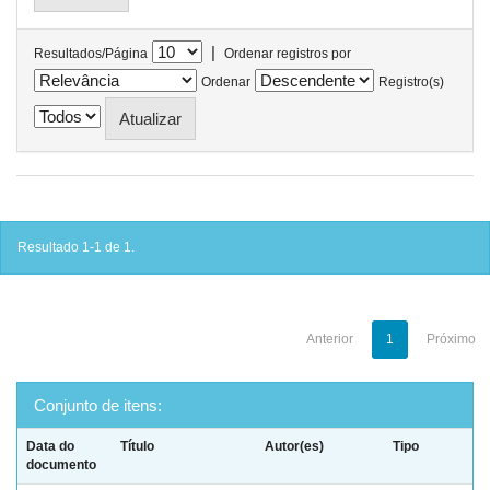
|
Resultados/Página
Ordenar registros por
Ordenar
Registro(s)
Resultado 1-1 de 1.
Anterior
1
Próximo
Conjunto de itens:
Data do
Título
Autor(es)
Tipo
documento