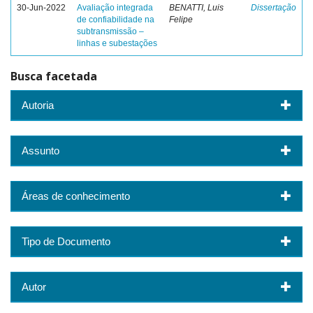
30-Jun-2022
Avaliação integrada
BENATTI, Luis
Dissertação
de confiabilidade na
Felipe
subtransmissão –
linhas e subestações
Busca facetada
Autoria
Assunto
Áreas de conhecimento
Tipo de Documento
Autor