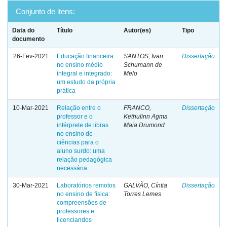
Conjunto de itens:
Data do
Título
Autor(es)
Tipo
documento
26-Fev-2021
Educação financeira
SANTOS, Ivan
Dissertação
no ensino médio
Schumann de
integral e integrado:
Melo
um estudo da própria
prática
10-Mar-2021
Relação entre o
FRANCO,
Dissertação
professor e o
Kethulinn Agma
intérprete de libras
Maia Drumond
no ensino de
ciências para o
aluno surdo: uma
relação pedagógica
necessária
30-Mar-2021
Laboratórios remotos
GALVÃO, Cíntia
Dissertação
no ensino de física:
Torres Lemes
compreensões de
professores e
licenciandos