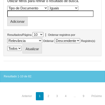
Utilizar filtros para refinar o resultado de busca.
|
Resultados/Página
Ordenar registros por
Ordenar
Registro(s)
Resultado 1-10 de 82.
Anterior
1
2
3
4
...
9
Próximo