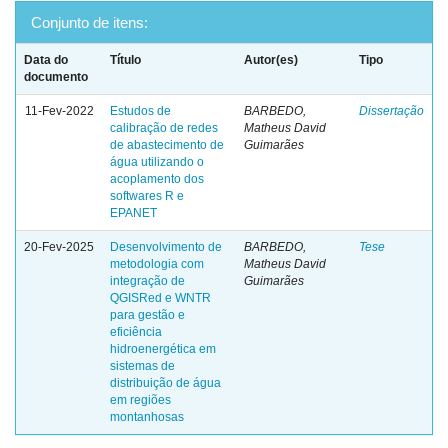
Conjunto de itens:
Data do
Título
Autor(es)
Tipo
documento
11-Fev-2022
Estudos de
BARBEDO,
Dissertação
calibração de redes
Matheus David
de abastecimento de
Guimarães
água utilizando o
acoplamento dos
softwares R e
EPANET
20-Fev-2025
Desenvolvimento de
BARBEDO,
Tese
metodologia com
Matheus David
integração de
Guimarães
QGISRed e WNTR
para gestão e
eficiência
hidroenergética em
sistemas de
distribuição de água
em regiões
montanhosas