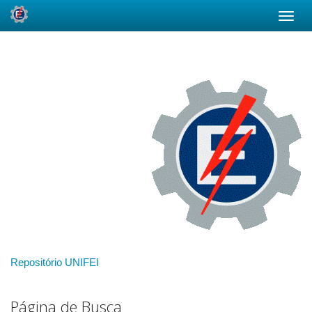
Skip
navigation
Repositório UNIFEI
Página de Busca