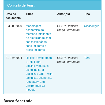
Conjunto de itens:
Data do
Título
Autor(es)
Tipo
documento
3-Jul-2020
Modelagem
COSTA, Vinicius
Dissertação
econômica do
Braga Ferreira da
mercado inteligente
de eletricidade com
concessionárias,
consumidores e
prossumidores
21-Fev-2024
Holistic development
COSTA, Vinicius
Tese
of intelligent
Braga Ferreira da
electricity markets
using the tarot –
optimized tariff – with
technical, economic,
regulatory, and
environmen-tal
models
Busca facetada