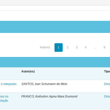
Anterior
1
2
3
4
...
9
Autor(es)
Tip
 e integrado:
SANTOS, Ivan Schumann de Melo
Diss
bras no
FRANCO, Kethulinn Agma Maia Drumond
Diss
elação