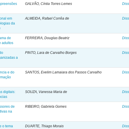
ompreensões
GALVÃO, Cíntia Torres Lemes
Diss
ional em
ALMEIDA, Rafael Corrêa de
Diss
ologias da
e
rama de
FERREIRA, Douglas Beatriz
Diss
 adultos
 do
PINTO, Lara de Carvalho Borges
Diss
ganizadas a
ncia e do
SANTOS, Evelim Lamaiara dos Passos Carvalho
Diss
ormação
 digitais:
SOUZA, Vanessa Maria de
Diss
ncias
ssores de
RIBEIRO, Gabriela Gomes
Diss
tivas na
e o tema
DUARTE, Thiago Morais
Diss