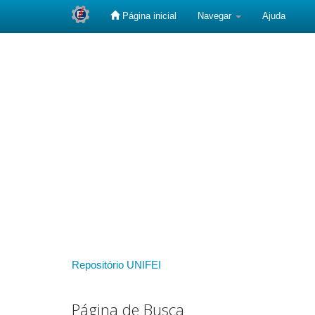
Página inicial
Navegar
Ajuda
Skip
navigation
Repositório UNIFEI
Página de Busca