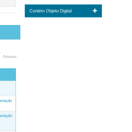
Contém Objeto Digital
Próximo
o
ertação
ertação