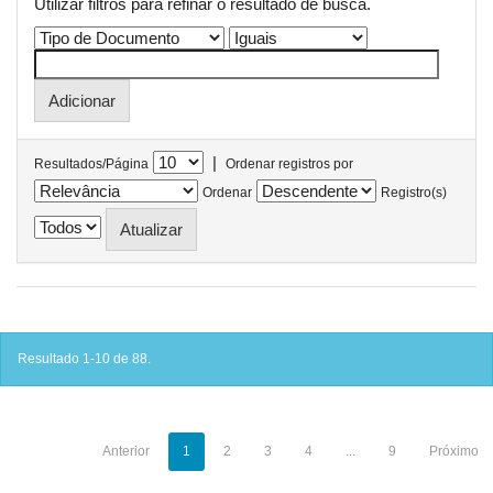
Utilizar filtros para refinar o resultado de busca.
|
Resultados/Página
Ordenar registros por
Ordenar
Registro(s)
Resultado 1-10 de 88.
Anterior
1
2
3
4
...
9
Próximo