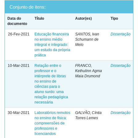
Conjunto de itens:
Data do
Título
Autor(es)
Tipo
documento
26-Fev-2021
Educação financeira
SANTOS, Ivan
Dissertação
no ensino médio
Schumann de
integral e integrado:
Melo
um estudo da própria
prática
10-Mar-2021
Relação entre o
FRANCO,
Dissertação
professor e o
Kethulinn Agma
intérprete de libras
Maia Drumond
no ensino de
ciências para o
aluno surdo: uma
relação pedagógica
necessária
30-Mar-2021
Laboratórios remotos
GALVÃO, Cíntia
Dissertação
no ensino de física:
Torres Lemes
compreensões de
professores e
licenciandos