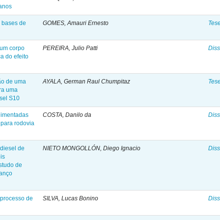
banos
à bases de
GOMES, Amauri Ernesto
Tes
 um corpo
PEREIRA, Julio Patti
Diss
a do efeito
ção de uma
AYALA, German Raul Chumpitaz
Tes
ra uma
esel S10
alimentadas
COSTA, Danilo da
Diss
 para rodovia
odiesel de
NIETO MONGOLLÓN, Diego Ignacio
Diss
is
estudo de
lanço
 processo de
SILVA, Lucas Bonino
Diss