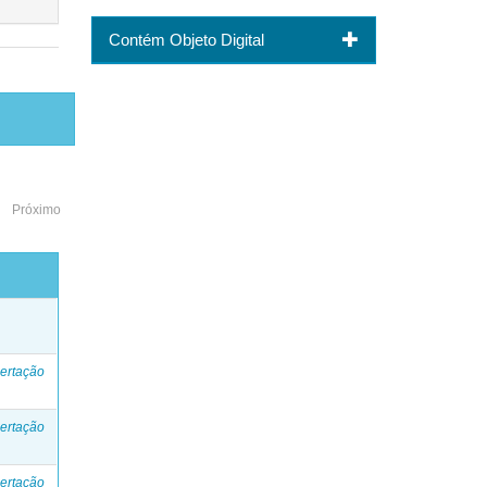
Contém Objeto Digital
Próximo
o
ertação
ertação
ertação