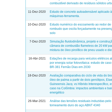
combustível derivado de resíduos sólidos ur
11-Dez-2020
Estudo de concreto autoadensável aplicado 
máquinas-ferramenta.
10-Dez-2020
Estudo numérico do escoamento ao redor de
rombudo que oscila forçadamente na presenç
solo
7-Dez-2020
Simulação fluidodinâmica, projeto e constru
câmara de combustão flameless de 20 kW pa
mistura de óleo pirolítico de pneu usado e di
16-Abr-2021
Estações de recarga para veículos elétricos 
por energia solar fotovoltaica: estudo de caso
BR-381 Fernão Dias em 2030
18-Dez-2020
Avaliação comparativa do ciclo de vida do bi
óleo de palma a partir de dois genótipos, Elae
Guineensis Jacq. vs Híbrido Interespecífico, 
caso na Colômbia: impactos ambientais e ba
energético
26-Mar-2021
Análise das tensões residuais induzidas pelo
torneamento duro do aço ABNT 4340