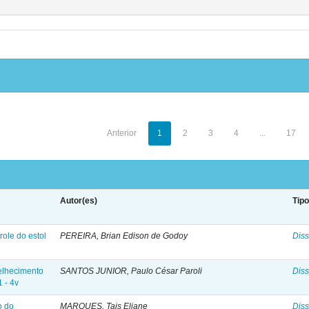
Anterior
1
2
3
4
...
17
Autor(es)
Tip
role do estol
PEREIRA, Brian Edison de Godoy
Diss
velhecimento
SANTOS JUNIOR, Paulo César Paroli
Diss
1 - 4v
o do
MARQUES, Tais Eliane
Diss