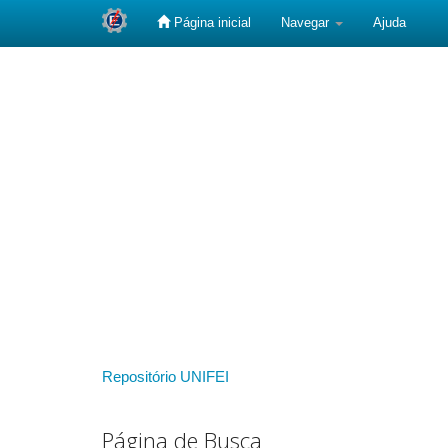
Página inicial
Navegar
Ajuda
Skip
navigation
Repositório UNIFEI
Página de Busca