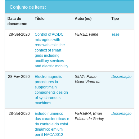
Conjunto de itens:
Data do
Título
Autor(es)
Tipo
documento
28-Set-2020
Control of AC/DC
PEREZ, Filipe
Tese
microgrids with
renewables in the
context of smart
grids including
ancillary services
and electric mobility
28-Fev-2020
Electromagnetic
SILVA, Paulo
Dissertação
procedures to
Victor Viana da
support main
components design
of synchronous
machines
28-Set-2020
Estudo numérico
PEREIRA, Brian
Dissertação
das características e
Edison de Godoy
do controle do estol
dinâmico em um
perfil NACA0012