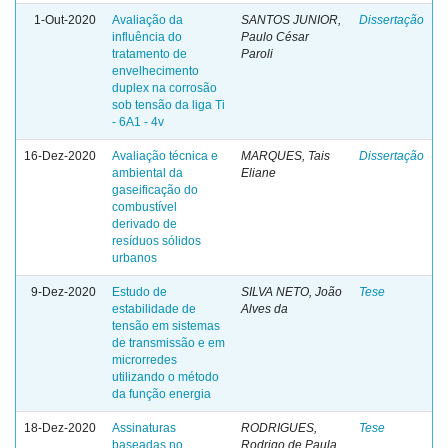
1-Out-2020
Avaliação da
SANTOS JUNIOR,
Dissertação
influência do
Paulo César
tratamento de
Paroli
envelhecimento
duplex na corrosão
sob tensão da liga Ti
- 6A1 - 4v
16-Dez-2020
Avaliação técnica e
MARQUES, Tais
Dissertação
ambiental da
Eliane
gaseificação do
combustível
derivado de
resíduos sólidos
urbanos
9-Dez-2020
Estudo de
SILVA NETO, João
Tese
estabilidade de
Alves da
tensão em sistemas
de transmissão e em
microrredes
utilizando o método
da função energia
18-Dez-2020
Assinaturas
RODRIGUES,
Tese
baseadas no
Rodrigo de Paula