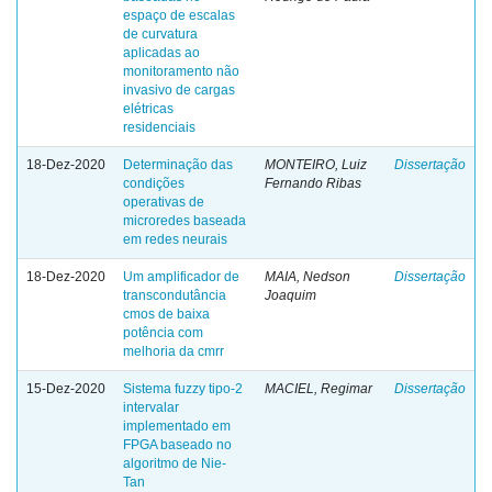
espaço de escalas
de curvatura
aplicadas ao
monitoramento não
invasivo de cargas
elétricas
residenciais
18-Dez-2020
Determinação das
MONTEIRO, Luiz
Dissertação
condições
Fernando Ribas
operativas de
microredes baseada
em redes neurais
18-Dez-2020
Um amplificador de
MAIA, Nedson
Dissertação
transcondutância
Joaquim
cmos de baixa
potência com
melhoria da cmrr
15-Dez-2020
Sistema fuzzy tipo-2
MACIEL, Regimar
Dissertação
intervalar
implementado em
FPGA baseado no
algoritmo de Nie-
Tan