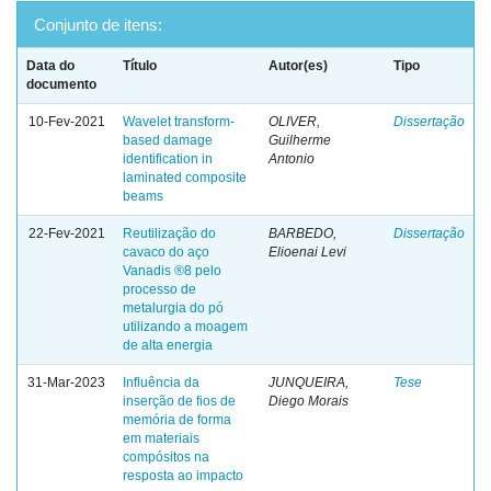
Conjunto de itens:
Data do
Título
Autor(es)
Tipo
documento
10-Fev-2021
Wavelet transform-
OLIVER,
Dissertação
based damage
Guilherme
identification in
Antonio
laminated composite
beams
22-Fev-2021
Reutilização do
BARBEDO,
Dissertação
cavaco do aço
Elioenai Levi
Vanadis ®8 pelo
processo de
metalurgia do pó
utilizando a moagem
de alta energia
31-Mar-2023
Influência da
JUNQUEIRA,
Tese
inserção de fios de
Diego Morais
memória de forma
em materiais
compósitos na
resposta ao impacto