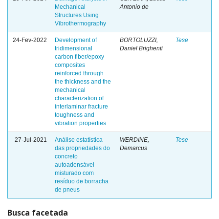
Mechanical
Antonio de
Structures Using
Vibrothermography
24-Fev-2022
Development of
BORTOLUZZI,
Tese
tridimensional
Daniel Brighenti
carbon fiber/epoxy
composites
reinforced through
the thickness and the
mechanical
characterization of
interlaminar fracture
toughness and
vibration properties
27-Jul-2021
Análise estatística
WERDINE,
Tese
das propriedades do
Demarcus
concreto
autoadensável
misturado com
resíduo de borracha
de pneus
Busca facetada