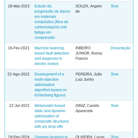
28-Mai-2023
Estudo da
SOUZA, Angelo
Tese
progressão de danos
de
em materiais
compósitos (fibra de
carbono/epóxi) sob
fadiga em
compressão
16-Fev-2021
Machine learning-
RIBEIRO
Dissertação
based fault detection
JUNIOR, Ronny
and diagnosis in
Francis
electric motors
22-Ago-2022
Development of a
PEREIRA, João
Tese
multi-objective
Luiz Junho
optimization
algorithm based on
lichtenberg figures
22-Jul-2022
Metamodel-based
DINIZ, Camila
Tese
static and dynamic
Aparecida
optimization of
composite structures
with ply drop-offs
19-Fev-2024
Damage Analysis in
OLIVEIRA, Lucas
Tese