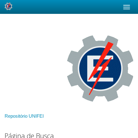
Skip
navigation
Repositório UNIFEI
Página de Busca