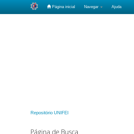
Página inicial
Navegar
Ajuda
Skip
navigation
Repositório UNIFEI
Página de Busca