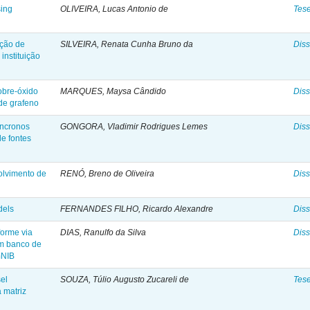
sing
OLIVEIRA, Lucas Antonio de
Tes
ação de
SILVEIRA, Renata Cunha Bruno da
Diss
instituição
obre-óxido
MARQUES, Maysa Cândido
Diss
 de grafeno
íncronos
GONGORA, Vladimir Rodrigues Lemes
Diss
de fontes
olvimento de
RENÓ, Breno de Oliveira
Diss
dels
FERNANDES FILHO, Ricardo Alexandre
Diss
forme via
DIAS, Ranulfo da Silva
Diss
um banco de
mNIB
el
SOUZA, Túlio Augusto Zucareli de
Tes
 matriz