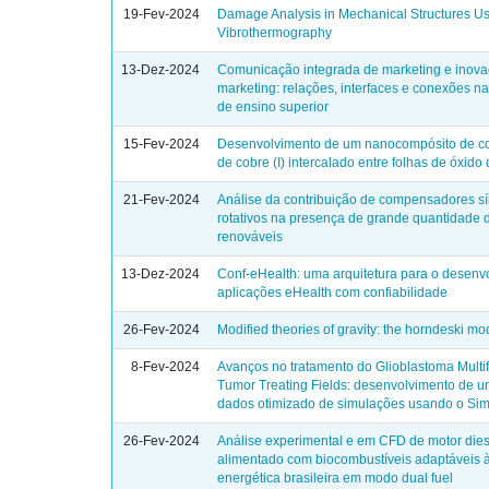
19-Fev-2024
Damage Analysis in Mechanical Structures U
Vibrothermography
13-Dez-2024
Comunicação integrada de marketing e inov
marketing: relações, interfaces e conexões na 
de ensino superior
15-Fev-2024
Desenvolvimento de um nanocompósito de c
de cobre (I) intercalado entre folhas de óxido
21-Fev-2024
Análise da contribuição de compensadores s
rotativos na presença de grande quantidade 
renováveis
13-Dez-2024
Conf-eHealth: uma arquitetura para o desenv
aplicações eHealth com confiabilidade
26-Fev-2024
Modified theories of gravity: the horndeski mo
8-Fev-2024
Avanços no tratamento do Glioblastoma Multi
Tumor Treating Fields: desenvolvimento de 
dados otimizado de simulações usando o Si
26-Fev-2024
Análise experimental e em CFD de motor dies
alimentado com biocombustíveis adaptáveis à
energética brasileira em modo dual fuel