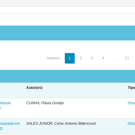
Anterior
1
2
3
4
...
21
Autor(es)
Tip
ilidade
CUNHA, Flávia Gontijo
Diss
e
H baseada em
SALES JUNIOR, Celso Antonio Bittencourt
Diss
FD