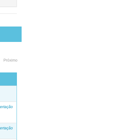
Próximo
o
ertação
ertação