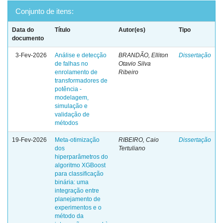
Conjunto de itens:
Data do
Título
Autor(es)
Tipo
documento
3-Fev-2026
Análise e detecção
BRANDÃO, Elliton
Dissertação
de falhas no
Otavio Silva
enrolamento de
Ribeiro
transformadores de
potência -
modelagem,
simulação e
validação de
métodos
19-Fev-2026
Meta-otimização
RIBEIRO, Caio
Dissertação
dos
Tertuliano
hiperparâmetros do
algoritmo XGBoost
para classificação
binária: uma
integração entre
planejamento de
experimentos e o
método da