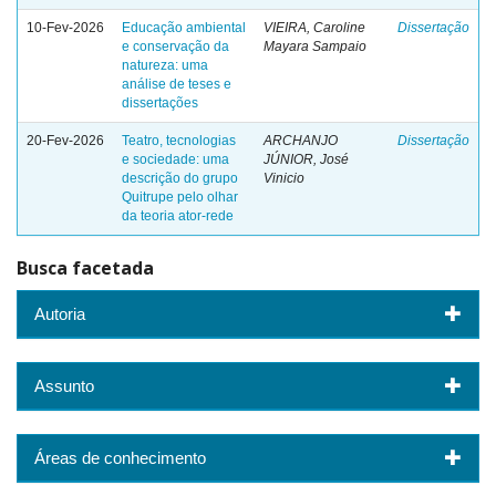
10-Fev-2026
Educação ambiental
VIEIRA, Caroline
Dissertação
e conservação da
Mayara Sampaio
natureza: uma
análise de teses e
dissertações
20-Fev-2026
Teatro, tecnologias
ARCHANJO
Dissertação
e sociedade: uma
JÚNIOR, José
descrição do grupo
Vinicio
Quitrupe pelo olhar
da teoria ator-rede
Busca facetada
Autoria
Assunto
Áreas de conhecimento