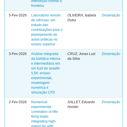
interseção normal à
fronteira
5-Fev-2026
Laboratório remoto
OLIVEIRA, Isabela
Dissertação
de ciências: um
Dutra
estudo das
contribuições para o
planejamento de
aulas práticas no
ensino superior
3-Fev-2026
Análise integrada
CRUZ, Jonas Luiz
Dissertação
da balística interna
da Silva
e intermediária em
um fuzil de assalto
5,56: ensaio
experimental,
modelagem
numérica e
simulação CFD
2-Fev-2026
Numerical-
SALLET, Eduardo
Dissertação
experimental
Hoisler
correlation of rifle
firing loads:
integrating high-
speed dic with