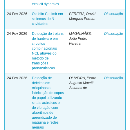
explicit dynamics
24-Fev-2026
O efeito Casimir em
PEREIRA, David
Dissertação
sistemas de N
Marques Pereira
cavidades
24-Fev-2026
Detecção de trojans
MAGALHÃES,
Dissertação
de hardware em
João Pedro
circuitos
Pereira
combinacionais
NCL através do
método de
transições
probabilísticas
24-Fev-2026
Detecção de
OLIVEIRA, Pedro
Dissertação
defeitos em
Augusto Matelli
máquinas de
Antunes de
fabricação de copos
de papel utilizando
sinais acústicos e
de vibração com
algoritmos de
aprendizado de
máquina e redes
neurais