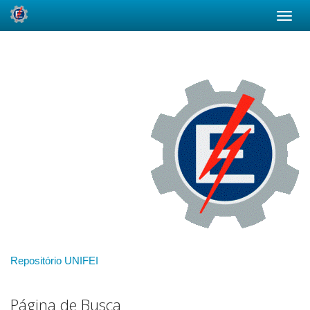
Skip
navigation
Repositório UNIFEI
Página de Busca