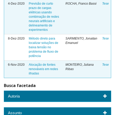
4-Dez-2020
Previsão de curto
ROCHA, Franco Bassi
Tese
prazo de cargas
elétricas usando
combinação de redes
neurais artificiais e
delineamento de
experimentos
8-Dez-2020
Método direto para
SARMIENTO, Jonattan
Tese
localizar soluções de
Emanuel
baixa tensão no
problema de fluxo de
potência
6-Nov-2020
Alocação de fontes
MONTEIRO, Juliana
Tese
renováveis em redes
Ribas
ilhadas
Busca facetada
Autoria
Assunto