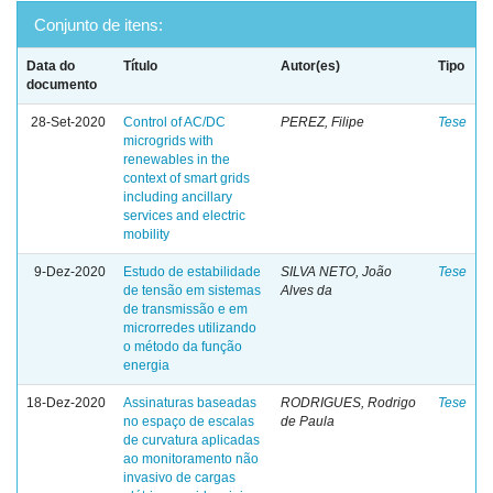
Conjunto de itens:
Data do
Título
Autor(es)
Tipo
documento
28-Set-2020
Control of AC/DC
PEREZ, Filipe
Tese
microgrids with
renewables in the
context of smart grids
including ancillary
services and electric
mobility
9-Dez-2020
Estudo de estabilidade
SILVA NETO, João
Tese
de tensão em sistemas
Alves da
de transmissão e em
microrredes utilizando
o método da função
energia
18-Dez-2020
Assinaturas baseadas
RODRIGUES, Rodrigo
Tese
no espaço de escalas
de Paula
de curvatura aplicadas
ao monitoramento não
invasivo de cargas