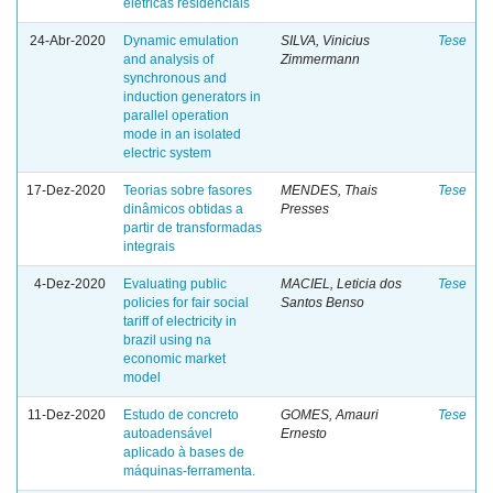
elétricas residenciais
24-Abr-2020
Dynamic emulation
SILVA, Vinicius
Tese
and analysis of
Zimmermann
synchronous and
induction generators in
parallel operation
mode in an isolated
electric system
17-Dez-2020
Teorias sobre fasores
MENDES, Thais
Tese
dinâmicos obtidas a
Presses
partir de transformadas
integrais
4-Dez-2020
Evaluating public
MACIEL, Leticia dos
Tese
policies for fair social
Santos Benso
tariff of electricity in
brazil using na
economic market
model
11-Dez-2020
Estudo de concreto
GOMES, Amauri
Tese
autoadensável
Ernesto
aplicado à bases de
máquinas-ferramenta.