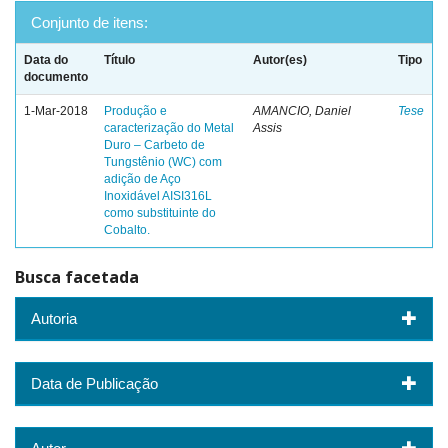
Conjunto de itens:
Data do
Título
Autor(es)
Tipo
documento
1-Mar-2018
Produção e
AMANCIO, Daniel
Tese
caracterização do Metal
Assis
Duro – Carbeto de
Tungstênio (WC) com
adição de Aço
Inoxidável AISI316L
como substituinte do
Cobalto.
Busca facetada
Autoria
Data de Publicação