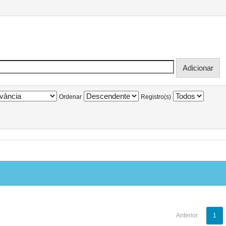
Ordenar
Registro(s)
Anterior
1