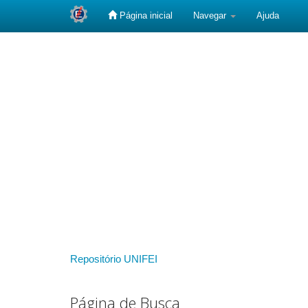
Página inicial
Navegar
Ajuda
Skip
navigation
Repositório UNIFEI
Página de Busca