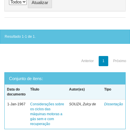
Resultado 1-1 de 1.
Anterior
1
Próximo
Conjunto de itens:
Data do
Título
Autor(es)
Tipo
documento
1-Jan-1967
Considerações sobre
SOUZA, Zulcy de
Dissertação
os ciclos das
máquinas motoras a
gás sem e com
recuperação