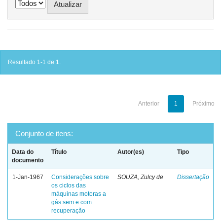
Resultado 1-1 de 1.
Anterior
1
Próximo
Conjunto de itens:
Data do
Título
Autor(es)
Tipo
documento
1-Jan-1967
Considerações sobre
SOUZA, Zulcy de
Dissertação
os ciclos das
máquinas motoras a
gás sem e com
recuperação