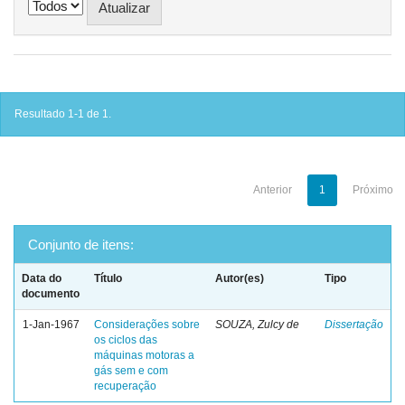
Resultado 1-1 de 1.
Anterior
1
Próximo
Conjunto de itens:
Data do
Título
Autor(es)
Tipo
documento
1-Jan-1967
Considerações sobre
SOUZA, Zulcy de
Dissertação
os ciclos das
máquinas motoras a
gás sem e com
recuperação