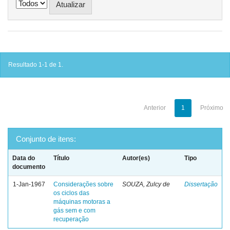
Resultado 1-1 de 1.
Anterior
1
Próximo
Conjunto de itens:
Data do
Título
Autor(es)
Tipo
documento
1-Jan-1967
Considerações sobre
SOUZA, Zulcy de
Dissertação
os ciclos das
máquinas motoras a
gás sem e com
recuperação