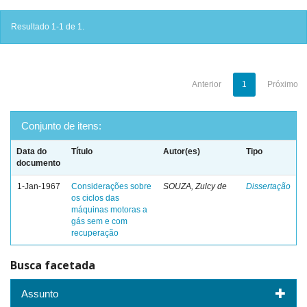
Resultado 1-1 de 1.
Anterior
1
Próximo
Conjunto de itens:
Data do
Título
Autor(es)
Tipo
documento
1-Jan-1967
Considerações sobre
SOUZA, Zulcy de
Dissertação
os ciclos das
máquinas motoras a
gás sem e com
recuperação
Busca facetada
Assunto