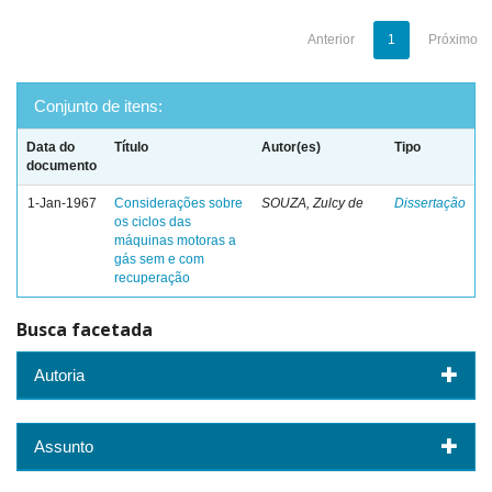
Anterior
1
Próximo
Conjunto de itens:
Data do
Título
Autor(es)
Tipo
documento
1-Jan-1967
Considerações sobre
SOUZA, Zulcy de
Dissertação
os ciclos das
máquinas motoras a
gás sem e com
recuperação
Busca facetada
Autoria
Assunto