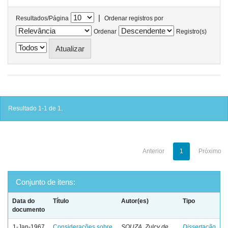
|
Resultados/Página
Ordenar registros por
Ordenar
Registro(s)
Resultado 1-1 de 1.
Anterior
1
Próximo
Conjunto de itens:
Data do
Título
Autor(es)
Tipo
documento
1-Jan-1967
Considerações sobre
SOUZA, Zulcy de
Dissertação