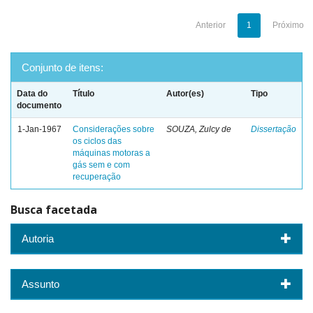
Anterior
1
Próximo
Conjunto de itens:
Data do
Título
Autor(es)
Tipo
documento
1-Jan-1967
Considerações sobre
SOUZA, Zulcy de
Dissertação
os ciclos das
máquinas motoras a
gás sem e com
recuperação
Busca facetada
Autoria
Assunto